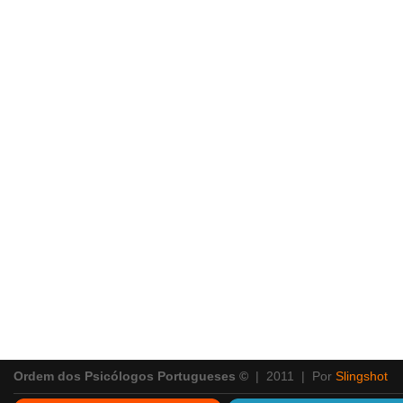
Ordem dos Psicólogos Portugueses ©
| 2011 | Por
Slingshot