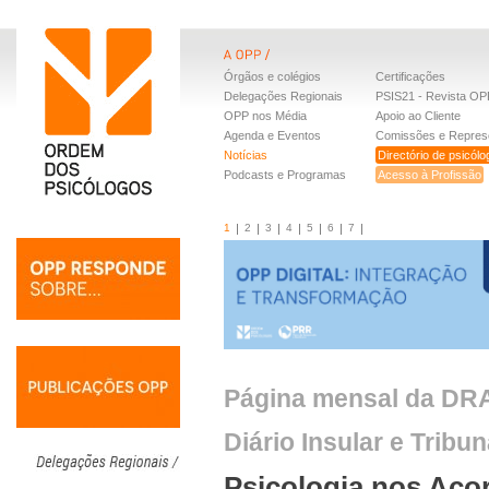
Órgãos e colégios
Certificações
Delegações Regionais
PSIS21 - Revista OP
OPP nos Média
Apoio ao Cliente
Agenda e Eventos
Comissões e Repres
Notícias
Directório de psicól
Podcasts e Programas
Acesso à Profissão
1
2
3
4
5
6
7
Página mensal da DRA
Diário Insular e Tribun
Psicologia nos Aço