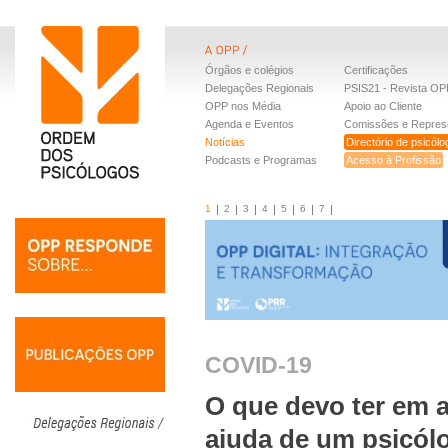
Órgãos e colégios
Certificações
Delegações Regionais
PSIS21 - Revista OP
OPP nos Média
Apoio ao Cliente
Agenda e Eventos
Comissões e Repres
Notícias
Directório de psicól
Podcasts e Programas
Acesso à Profissão
1
2
3
4
5
6
7
COVID-19
O que devo ter em 
ajuda de um psicól