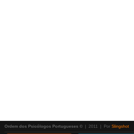
Ordem dos Psicólogos Portugueses ©
| 2011 | Por
Slingshot