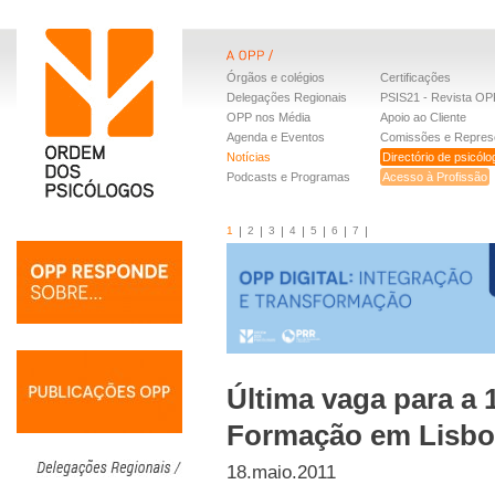
Órgãos e colégios
Certificações
Delegações Regionais
PSIS21 - Revista OP
OPP nos Média
Apoio ao Cliente
Agenda e Eventos
Comissões e Repres
Notícias
Directório de psicól
Podcasts e Programas
Acesso à Profissão
1
2
3
4
5
6
7
Última vaga para a 
Formação em Lisbo
18.maio.2011