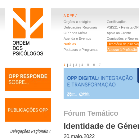
Órgãos e colégios
Certificações
Delegações Regionais
PSIS21 - Revista OP
OPP nos Média
Apoio ao Cliente
Agenda e Eventos
Comissões e Repres
Notícias
Directório de psicól
Podcasts e Programas
Acesso à Profissão
1
2
3
4
5
6
7
Fórum Temático
Identidade de Géne
20.maio.2022