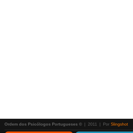
Ordem dos Psicólogos Portugueses ©
| 2011 | Por
Slingshot