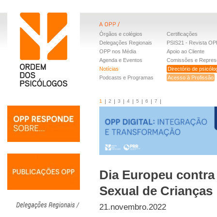
Órgãos e colégios
Certificações
Delegações Regionais
PSIS21 - Revista OP
OPP nos Média
Apoio ao Cliente
Agenda e Eventos
Comissões e Repres
Notícias
Directório de psicól
Podcasts e Programas
Acesso à Profissão
1
2
3
4
5
6
7
Dia Europeu contra
Sexual de Crianças
21.novembro.2022