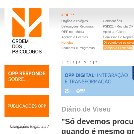
Órgãos e colégios
Certificações
Delegações Regionais
PSIS21 - Revista OP
OPP nos Média
Apoio ao Cliente
Agenda e Eventos
Comissões e Repres
Notícias
Directório de psicól
Podcasts e Programas
Acesso à Profissão
1
2
3
4
5
6
7
Diário de Viseu
"Só devemos procur
quando é mesmo pr