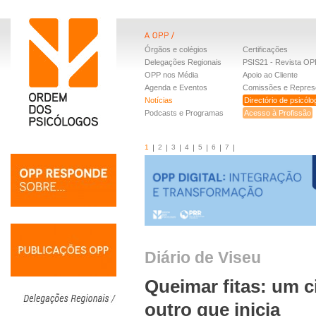
Órgãos e colégios
Certificações
Delegações Regionais
PSIS21 - Revista OP
OPP nos Média
Apoio ao Cliente
Agenda e Eventos
Comissões e Repres
Notícias
Directório de psicól
Podcasts e Programas
Acesso à Profissão
1
2
3
4
5
6
7
Diário de Viseu
Queimar fitas: um c
outro que inicia