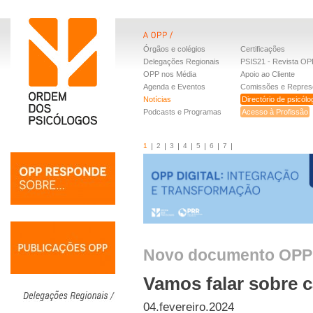
Órgãos e colégios
Certificações
Delegações Regionais
PSIS21 - Revista OP
OPP nos Média
Apoio ao Cliente
Agenda e Eventos
Comissões e Repres
Notícias
Directório de psicól
Podcasts e Programas
Acesso à Profissão
1
2
3
4
5
6
7
Novo documento OPP
Vamos falar sobre 
04.fevereiro.2024