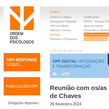
Órgãos e colégios
Certificações
Delegações Regionais
PSIS21 - Revista OP
OPP nos Média
Apoio ao Cliente
Agenda e Eventos
Comissões e Repres
Notícias
Directório de psicól
Podcasts e Programas
Acesso à Profissão
1
2
3
4
5
6
7
Reunião com os/as 
de Chaves
26.fevereiro.2024