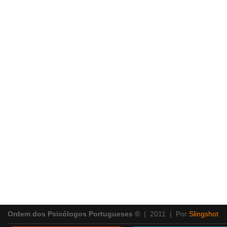
Ordem dos Psicólogos Portugueses ©
| 2011 | Por
Slingshot