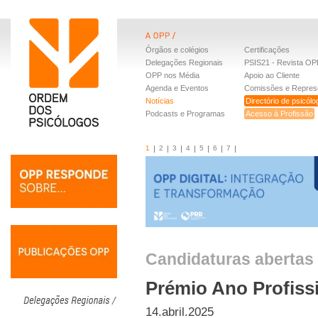
Órgãos e colégios
Certificações
Delegações Regionais
PSIS21 - Revista OP
OPP nos Média
Apoio ao Cliente
Agenda e Eventos
Comissões e Repres
Notícias
Directório de psicól
Podcasts e Programas
Acesso à Profissão
1
2
3
4
5
6
7
Candidaturas abertas 
Prémio Ano Profissi
14.abril.2025