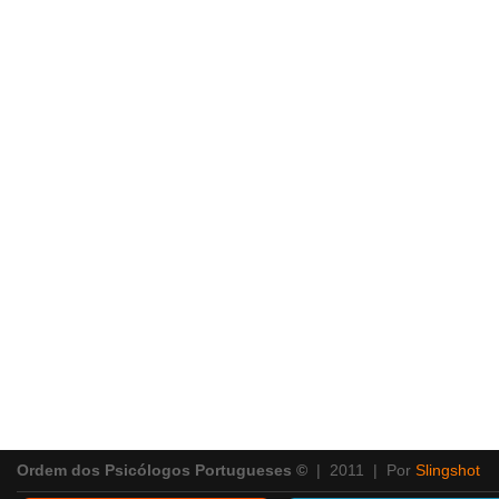
Ordem dos Psicólogos Portugueses ©
| 2011 | Por
Slingshot