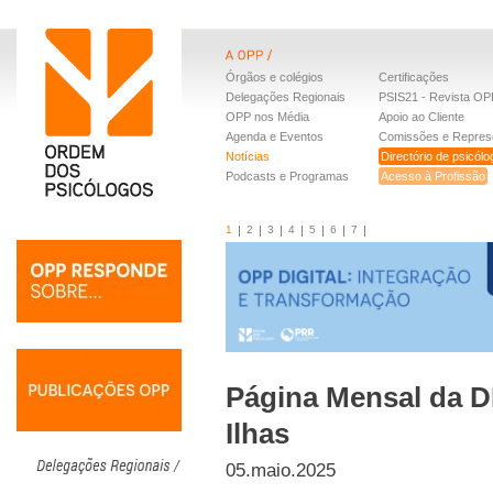
Órgãos e colégios
Certificações
Delegações Regionais
PSIS21 - Revista OP
OPP nos Média
Apoio ao Cliente
Agenda e Eventos
Comissões e Repres
Notícias
Directório de psicól
Podcasts e Programas
Acesso à Profissão
1
2
3
4
5
6
7
Página Mensal da D
Ilhas
05.maio.2025