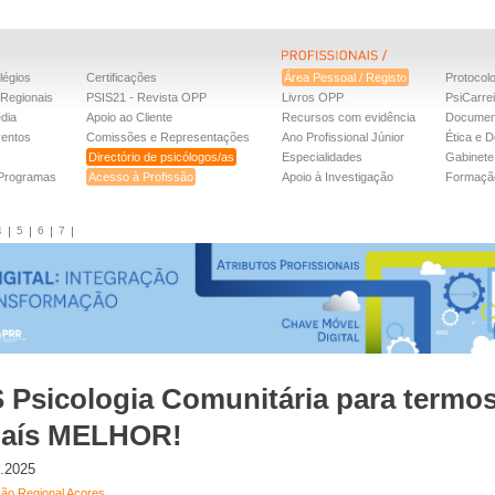
légios
Certificações
Área Pessoal / Registo
Protocol
Regionais
PSIS21 - Revista OPP
Livros OPP
PsiCarre
dia
Apoio ao Cliente
Recursos com evidência
Documen
ventos
Comissões e Representações
Ano Profissional Júnior
Ética e D
Directório de psicólogos/as
Especialidades
Gabinete 
 Programas
Acesso à Profissão
Apoio à Investigação
Formaçã
4
5
6
7
 Psicologia Comunitária para termo
aís MELHOR!
o.2025
ão Regional Açores