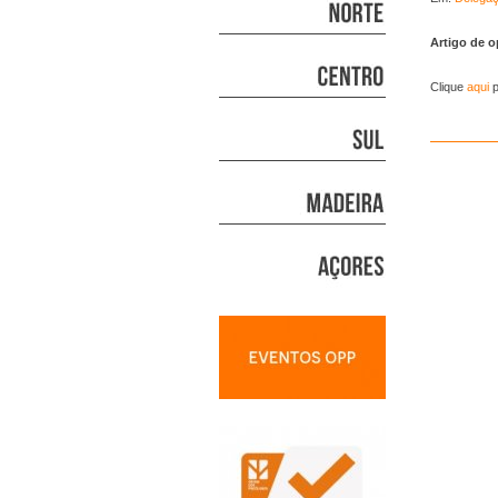
Artigo de o
Clique
aqui
p