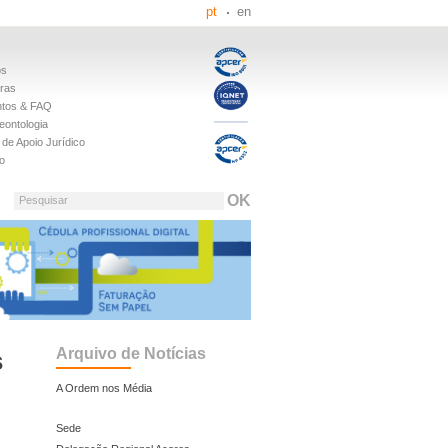
pt
en
os
iras
tos & FAQ
eontologia
de Apoio Jurídico
o
Pesquisar
Arquivo de Notícias
s
A Ordem nos Média
Sede