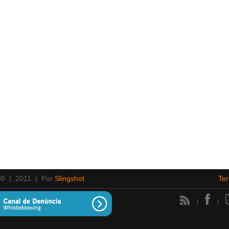
 ©
| 2011 | Por
Slingshot
Te