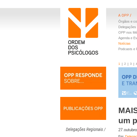
Órgãos e co
Delegações 
OPP nos Mé
Agenda e E
Notícias
Podcasts e
1
2
3
MAIS
um p
27.outubr
Em:
Delegaç