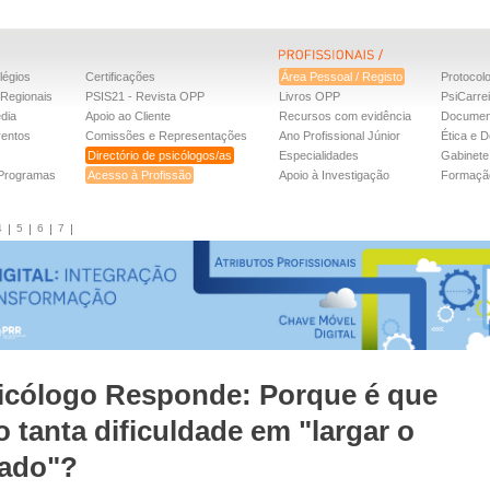
légios
Certificações
Área Pessoal / Registo
Protocol
Regionais
PSIS21 - Revista OPP
Livros OPP
PsiCarre
dia
Apoio ao Cliente
Recursos com evidência
Documen
ventos
Comissões e Representações
Ano Profissional Júnior
Ética e D
Directório de psicólogos/as
Especialidades
Gabinete 
 Programas
Acesso à Profissão
Apoio à Investigação
Formaçã
4
5
6
7
icólogo Responde: Porque é que
o tanta dificuldade em "largar o
ado"?