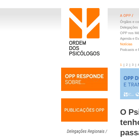
Órgãos e co
Delegações 
OPP nos Mé
Agenda e E
Notícias
Podcasts e
1
2
3
O Ps
tenh
pass