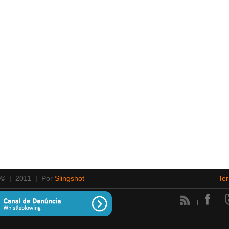
 ©
| 2011 | Por
Slingshot
Te