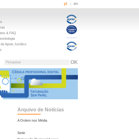
pt
en
os
iras
tos & FAQ
eontologia
de Apoio Jurídico
o
Pesquisar
Arquivo de Notícias
A Ordem nos Média
Sede