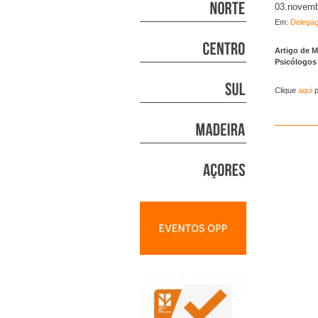
03.novemb
Em:
Delegaç
Artigo de 
Psicólogos
Clique
aqui
p