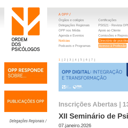
Órgãos e colégios
Certificações
Delegações Regionais
PSIS21 - Revista OP
OPP nos Média
Apoio ao Cliente
Agenda e Eventos
Comissões e Repres
Notícias
Directório de psicól
Podcasts e Programas
Acesso à Profissão
1
2
3
4
5
6
7
Inscrições Abertas | 1
XII Seminário de P
07.janeiro.2026