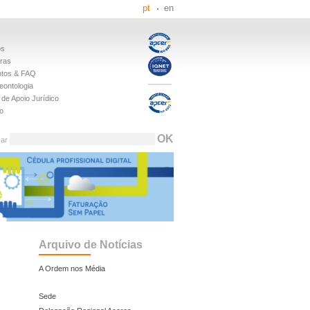
pt
en
os
iras
tos & FAQ
eontologia
de Apoio Jurídico
o
sar
Arquivo de Notícias
o
A Ordem nos Média
Sede