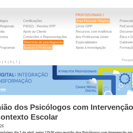
légios
Certificações
Área Pessoal / Registo
Protocol
Regionais
PSIS21 - Revista OPP
Livros OPP
PsiCarre
dia
Apoio ao Cliente
Recursos com evidência
Documen
ventos
Comissões e Representações
Ano Profissional Júnior
Ética e D
Directório de psicólogos/as
Especialidades
Gabinete 
 Programas
Acesso à Profissão
Apoio à Investigação
Formaçã
Pesqui
4
5
6
7
ião dos Psicólogos com Intervençã
ontexto Escolar
026
próximo dia 7 de abril, pelas 17h30 uma reunião dos Psicólogos com Intervenção em