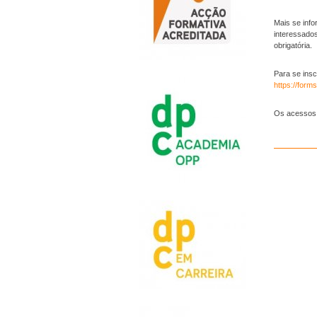
Mais se info
interessados
obrigatória.
Para se ins
https://form
Os acessos p