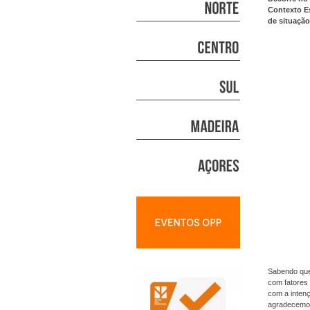
Contexto Es
de situação
Sabendo que
com fatores
com a intenç
agradecemos