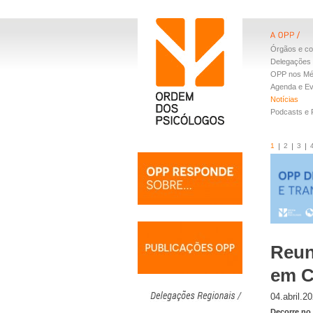
Órgãos e co
Delegações 
OPP nos Mé
Agenda e E
Notícias
Podcasts e
1
2
3
Reun
em C
04.abril.2
Decorre no 