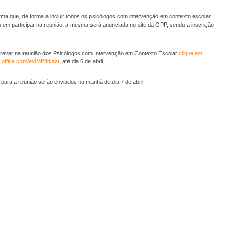
rma que, de forma a incluir todos os psicólogos com intervenção em contexto escolar
 em participar na reunião, a mesma será anunciada no site da OPP, sendo a inscrição
crever na reunião dos Psicólogos com Intervenção em Contexto Escolar
clique em
s.office.com/e/dMff4tkazt
, até dia 6 de abril.
ara a reunião serão enviados na manhã de dia 7 de abril.