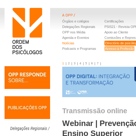
Órgãos e colégios
Certificações
Delegações Regionais
PSIS21 - Revista OP
OPP nos Média
Apoio ao Cliente
Agenda e Eventos
Comissões e Repres
Notícias
Directório de psicól
Podcasts e Programas
Acesso à Profissão
1
2
3
4
5
6
7
Transmissão online
Webinar | Prevenção
Ensino Superior