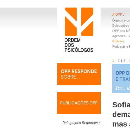
Órgãos e co
Delegações 
OPP nos Mé
Agenda e E
Notícias
Podcasts e
1
2
3
Sofi
dema
mas 