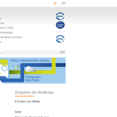
pt
en
os
iras
tos & FAQ
eontologia
de Apoio Jurídico
o
sar
Arquivo de Notícias
A Ordem nos Média
Sede