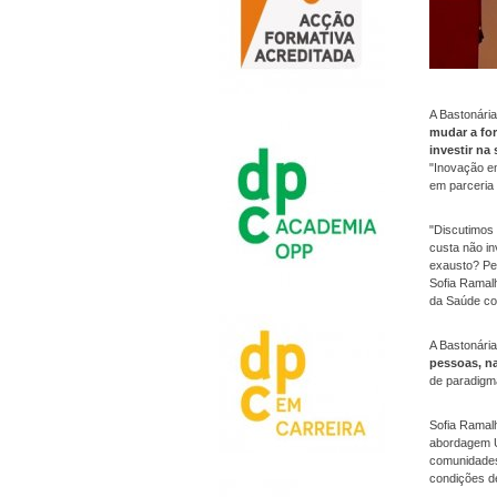
A Bastonári
mudar a fo
investir n
"Inovação e
em parceria
"Discutimos
custa não in
exausto? Per
Sofia Ramal
da Saúde co
A Bastonári
pessoas, na
de paradigm
Sofia Ramal
abordagem U
comunidades
condições de