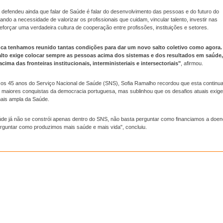
 defendeu ainda que falar de Saúde é falar do desenvolvimento das pessoas e do futuro do
hando a necessidade de valorizar os profissionais que cuidam, vincular talento, investir nas
reforçar uma verdadeira cultura de cooperação entre profissões, instituições e setores.
nca tenhamos reunido tantas condições para dar um novo salto coletivo como agora.
lto exige colocar sempre as pessoas acima dos sistemas e dos resultados em saúde,
ima das fronteiras institucionais, interministeriais e intersectoriais"
, afirmou.
 os 45 anos do Serviço Nacional de Saúde (SNS), Sofia Ramalho recordou que esta continua
 maiores conquistas da democracia portuguesa, mas sublinhou que os desafios atuais exig
ais ampla da Saúde.
de já não se constrói apenas dentro do SNS, não basta perguntar como financiamos a doen
erguntar como produzimos mais saúde e mais vida", concluiu.