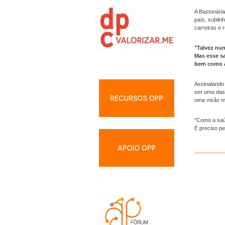
A Bastonária
país, sublin
carreiras e 
"Talvez nu
Mas esse sa
bem como ac
Assinalando
ser uma das
uma visão m
"Como a saú
É preciso p