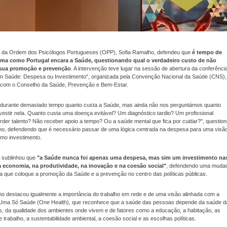
a da Ordem dos Psicólogos Portugueses (OPP), Sofia Ramalho, defendeu que
é tempo de
rma como Portugal encara a Saúde, questionando qual o verdadeiro custo de não
a sua promoção e prevenção
. A intervenção teve lugar na sessão de abertura da conferênci
m Saúde: Despesa ou Investimento", organizada pela Convenção Nacional da Saúde (CNS),
 com o Conselho da Saúde, Prevenção e Bem-Estar.
 durante demasiado tempo quanto custa a Saúde, mas ainda não nos perguntámos quanto
vestir nela. Quanto custa uma doença evitável? Um diagnóstico tardio? Um profissional
der talento? Não receber apoio a tempo? Ou a saúde mental que fica por cuidar?", questio
ho, defendendo que é necessário passar de uma lógica centrada na despesa para uma visã
mo investimento.
a sublinhou que
"a Saúde nunca foi apenas uma despesa, mas sim um investimento na
 economia, na produtividade, na inovação e na coesão social"
, defendendo uma muda
a que coloque a promoção da Saúde e a prevenção no centro das políticas públicas.
ho destacou igualmente a importância do trabalho em rede e de uma visão alinhada com a
ma Só Saúde (One Health), que reconhece que a saúde das pessoas depende da saúde d
, da qualidade dos ambientes onde vivem e de fatores como a educação, a habitação, as
 trabalho, a sustentabilidade ambiental, a coesão social e as escolhas políticas.