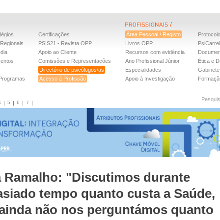
légios
Certificações
Área Pessoal / Registo
Protocol
Regionais
PSIS21 - Revista OPP
Livros OPP
PsiCarre
dia
Apoio ao Cliente
Recursos com evidência
Documen
ventos
Comissões e Representações
Ano Profissional Júnior
Ética e D
Directório de psicólogos/as
Especialidades
Gabinete 
 Programas
Acesso à Profissão
Apoio à Investigação
Formaçã
Pesqui
4
5
6
7
a Ramalho: "Discutimos durante
siado tempo quanto custa a Saúde,
ainda não nos perguntámos quanto