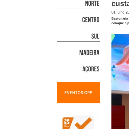
custa
01.julho.2
Bastonária
coloque a p