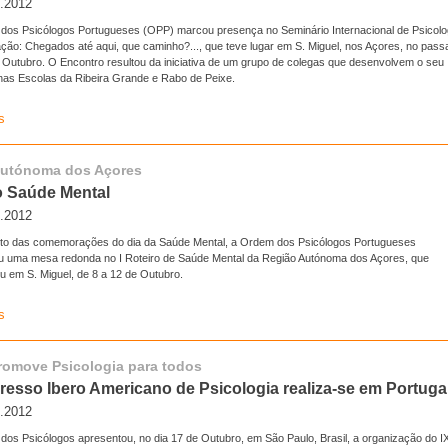
o.2012
dos Psicólogos Portugueses (OPP) marcou presença no Seminário Internacional de Psicolo
ção: Chegados até aqui, que caminho?..., que teve lugar em S. Miguel, nos Açores, no pass
e Outubro. O Encontro resultou da iniciativa de um grupo de colegas que desenvolvem o seu
 nas Escolas da Ribeira Grande e Rabo de Peixe.
s
Autónoma dos Açores
ro Saúde Mental
o.2012
ito das comemorações do dia da Saúde Mental, a Ordem dos Psicólogos Portugueses
u uma mesa redonda no I Roteiro de Saúde Mental da Região Autónoma dos Açores, que
u em S. Miguel, de 8 a 12 de Outubro.
s
omove Psicologia para todos
resso Ibero Americano de Psicologia realiza-se em Portuga
o.2012
dos Psicólogos apresentou, no dia 17 de Outubro, em São Paulo, Brasil, a organização do I