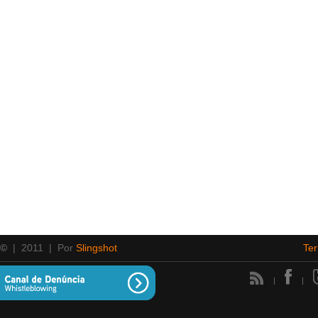
 ©
| 2011 | Por
Slingshot
Te