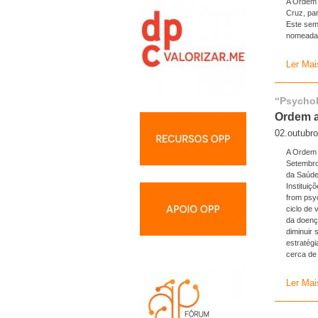
A Ordem f
Cruz, par
Este semi
nomeadam
Ler Mai
“Psychol
Ordem a
02.outubr
A Ordem 
Setembro
da Saúde
Instituiç
from psyc
ciclo de
da doenç
diminuir 
estratég
cerca de
Ler Mai