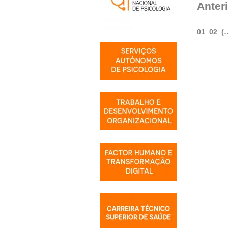
Anter
01
02
(