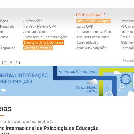
légios
Certificações
Área Pessoal / Registo
Protocol
Regionais
PSIS21 - Revista OPP
Livros OPP
PsiCarre
dia
Apoio ao Cliente
Recursos com evidência
Documen
ventos
Comissões e Representações
Ano Profissional Júnior
Ética e D
Directório de psicólogos/as
Especialidades
Gabinete 
 Programas
Acesso à Profissão
Apoio à Investigação
Formaçã
Pesqui
4
5
6
7
cias
 até aqui, que caminho?...
io Internacional de Psicologia da Educação