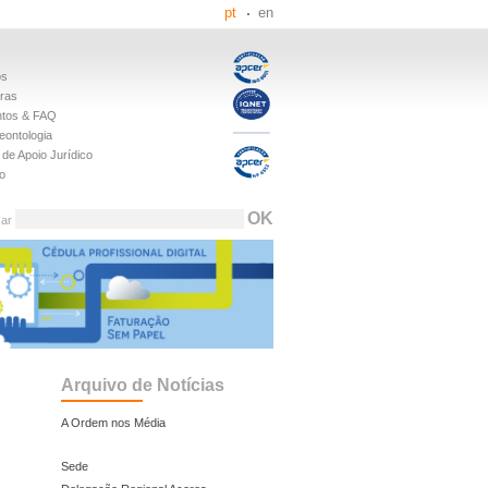
pt
en
os
iras
tos & FAQ
eontologia
de Apoio Jurídico
o
sar
Arquivo de Notícias
A Ordem nos Média
Sede