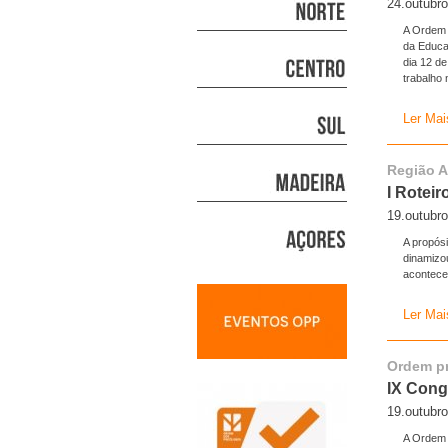
24.outubr
A Ordem 
da Educa
dia 12 d
trabalho
Ler Mai
Região 
I Rotei
19.outubr
A propós
dinamizo
acontece
Ler Mai
Ordem pr
IX Cong
19.outubr
A Ordem 