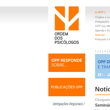
Órgãos e co
Delegações 
OPP nos Mé
Agenda e E
Notícias
Podcasts e
1
2
3
Notí
Chegados
Seminár