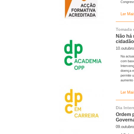
Congress
Ler Mai
Tomada 
Não há 
cidadã
10.outubr
Na actua
com base
Interven
doença e,
permite u
aumento 
Ler Mai
Dia Inte
Ordem p
Govern
09.outubr