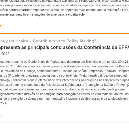
oi convidada pelo Presidente da Autoridade Nacional da Protecção Civil, Major-general Arna
a estar presente nesta iniciativa que reuniu especialistas e agentes de intervenção nesta ár
nário permitiu partilhar experiências e discutir aspectos relacionados com a Protecção Civil,
ente intervenção em situações de emergência e catástrofe.
s
ogy for Health – Contributions to Policy Making”
presenta as principais conclusões da Conferência da EFP
o.2012
esteve presente na Conferência de Peritos que decorreu em Bruxelas entre os dias 20 e 21
 de 2012. Esta conferência envolveu peritos de diferentes áreas relacionadas com a Promo
 e Prevenção da Doença, nomeadamente Cuidados de Saúde, Empresas, Escolas, Desport
ões da 3ª Idade. As principais conclusões da conferência, ‘Major health gains to be expected
hology’, salientam o custo-efectividade das intervenções psicológicas nas diferentes etapa
 vida, assim como o contributo da Psicologia da Saúde para a Promoção da Saúde e Prevenç
a: patologias associadas ao consumo de álcool, tabaco e alimentação inadequada podem
significativamente através de estratégias para adopção de estilos de vida mais saudáveis. As
ias de prevenção da doença permitem reduzir a incidência de depressão e de ansiedade em
 25%.
s