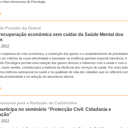
o Ibero Americano de Psicologia.
s
de Posição da Ordem
recuperação económica sem cuidar da Saúde Mental dos
os
o.2012
l conjuntura de crise económica, a contenção dos gastos e o estabelecimento de prioridades
 em critérios de custo-efectividade e baseadas na evidência ganham especial relevância. A
ção Psicológica permite uma redução dos gastos directos e indirectos com a saúde e com a
 neste sentido, contribui para a melhoria da eficiência dos serviços de saúde. Por outro lado
ma melhoria substancial na saúde e na qualidade de vida dos cidadãos que se reflectirá nu
da produtividade e na redução do absentismo laboral.
s
rnacional para a Redução de Catástrofes
articipa no seminário “Protecção Civil: Cidadania e
ação”
o.2012