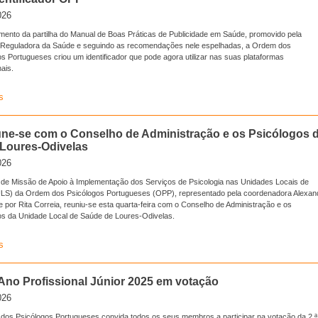
026
mento da partilha do Manual de Boas Práticas de Publicidade em Saúde, promovido pela
 Reguladora da Saúde e seguindo as recomendações nele espelhadas, a Ordem dos
s Portugueses criou um identificador que pode agora utilizar nas suas plataformas
nais.
s
ne-se com o Conselho de Administração e os Psicólogos 
Loures-Odivelas
026
de Missão de Apoio à Implementação dos Serviços de Psicologia nas Unidades Locais de
LS) da Ordem dos Psicólogos Portugueses (OPP), representado pela coordenadora Alexan
 por Rita Correia, reuniu-se esta quarta-feira com o Conselho de Administração e os
os da Unidade Local de Saúde de Loures-Odivelas.
s
Ano Profissional Júnior 2025 em votação
026
dos Psicólogos Portugueses convida todos os seus membros a participar na votação da 2.ª