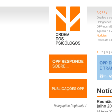
Órgãos e co
Delegações 
OPP nos Mé
Agenda e E
Notícias
Podcasts e
1
2
3
Notí
Reunião
julho 2
16.julho.2