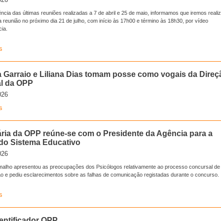
cia das últimas reuniões realizadas a 7 de abril e 25 de maio, informamos que iremos reali
reunião no próximo dia 21 de julho, com início às 17h00 e término às 18h30, por vídeo
ia.
s
a Garraio e Liliana Dias tomam posse como vogais da Direç
l da OPP
026
s
ria da OPP reúne-se com o Presidente da Agência para a
do Sistema Educativo
026
malho apresentou as preocupações dos Psicólogos relativamente ao processo concursal de
ão e pediu esclarecimentos sobre as falhas de comunicação registadas durante o concurso.
s
entificador OPP