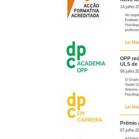
14.julho.2
No segui
Entidade
Psicólogo
profissio
Ler Mai
OPP reú
ULS de 
08.julho.2
O Grupo 
Saúde (U
Antunes e
Psicólog
Ler Mai
Prémio 
07.julho.2
A Ordem 