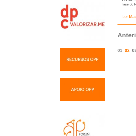
fase do P
Ler Mai
Anter
01
02
0