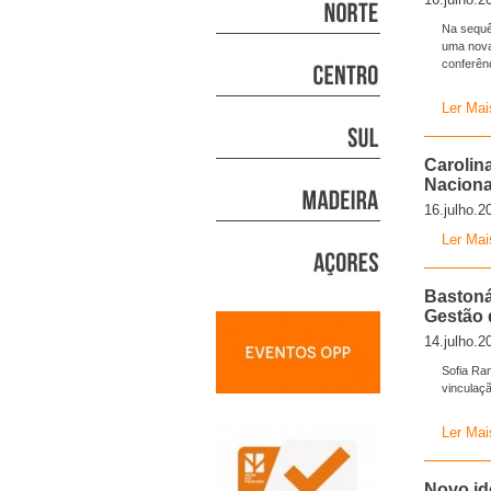
Na sequên
uma nova 
conferênc
Ler Mai
Carolin
Naciona
16.julho.2
Ler Mai
Bastoná
Gestão 
14.julho.2
Sofia Ra
vinculaç
Ler Mai
Novo id