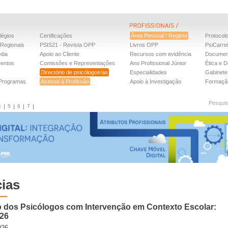
légios
Certificações
Área Pessoal / Registo
Protocol
Regionais
PSIS21 - Revista OPP
Livros OPP
PsiCarre
dia
Apoio ao Cliente
Recursos com evidência
Documen
ventos
Comissões e Representações
Ano Profissional Júnior
Ética e D
Directório de psicólogos/as
Especialidades
Gabinete 
 Programas
Acesso à Profissão
Apoio à Investigação
Formaçã
Pesqui
4
5
6
7
cias
 dos Psicólogos com Intervenção em Contexto Escolar:
026
026