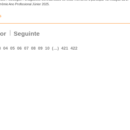
rémio Ano Profissional Júnior 2025.
s
ior
Seguinte
3
04
05
06
07
08
09
10
(…)
421
422