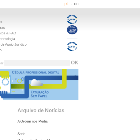
pt
en
os
iras
tos & FAQ
eontologia
de Apoio Jurídico
o
sar
Arquivo de Notícias
A Ordem nos Média
Sede