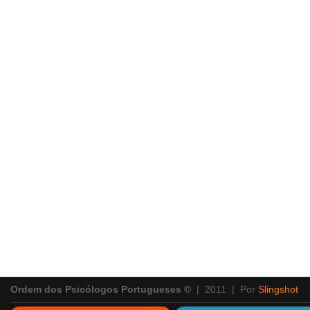
Ordem dos Psicólogos Portugueses ©
| 2011 | Por
Slingshot