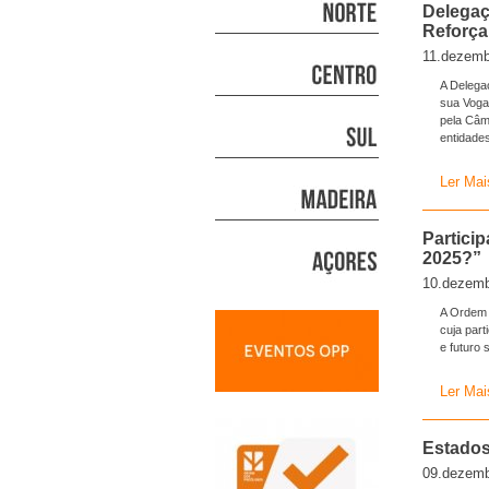
Delegaç
Reforça
11.dezemb
A Delega
sua Vogal
pela Câma
entidades
Ler Mai
Particip
2025?”
10.dezemb
A Ordem 
cuja part
e futuro s
Ler Mai
Estados
09.dezemb