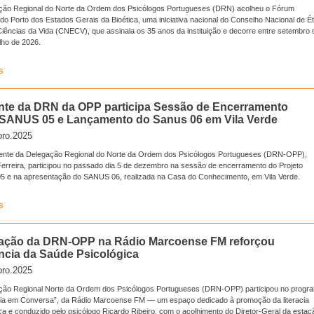
ção Regional do Norte da Ordem dos Psicólogos Portugueses (DRN) acolheu o Fórum
do Porto dos Estados Gerais da Bioética, uma iniciativa nacional do Conselho Nacional de Ét
Ciências da Vida (CNECV), que assinala os 35 anos da instituição e decorre entre setembro 
lho de 2026.
s
nte da DRN da OPP participa Sessão de Encerramento
 SANUS 05 e Lançamento do Sanus 06 em Vila Verde
ro.2025
ente da Delegação Regional do Norte da Ordem dos Psicólogos Portugueses (DRN-OPP),
erreira, participou no passado dia 5 de dezembro na sessão de encerramento do Projeto
 e na apresentação do SANUS 06, realizada na Casa do Conhecimento, em Vila Verde.
s
pação da DRN-OPP na Rádio Marcoense FM reforçou
ncia da Saúde Psicológica
ro.2025
ção Regional Norte da Ordem dos Psicólogos Portugueses (DRN-OPP) participou no progr
gia em Conversa”, da Rádio Marcoense FM — um espaço dedicado à promoção da literacia
ca e conduzido pelo psicólogo Ricardo Ribeiro, com o acolhimento do Diretor-Geral da estaç