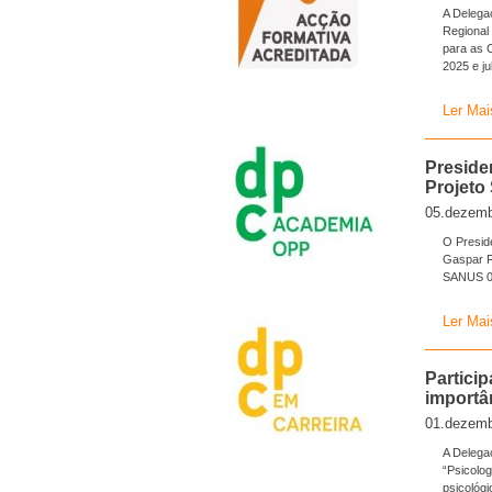
A Delega
Regional 
para as 
2025 e ju
Ler Mai
Preside
Projeto
05.dezemb
O Presid
Gaspar F
SANUS 05
Ler Mai
Partici
importâ
01.dezemb
A Delega
“Psicolo
psicológi