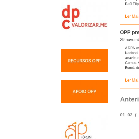
Raúl Fili
Ler Mai
OPP pre
29.novemb
A DRN es
Nacional
através 
Gomes. A
Escola d
Ler Mai
Anter
01
02
(