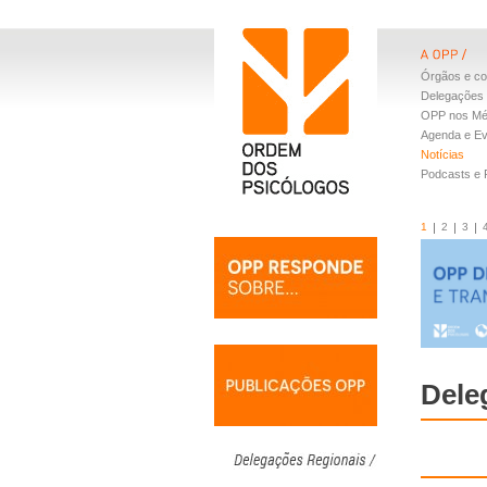
Órgãos e co
Delegações 
OPP nos Mé
Agenda e E
Notícias
Podcasts e
1
2
3
Dele