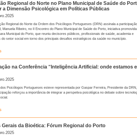
ão Regional do Norte no Plano Municipal de Saúde do Port
r a Dimensão Psicológica em Políticas Públicas
ro.2025
ção Regional do Norte da Ordem dos Psicólogos Portugueses (DRN) assinala a participaçã
, Manuela Ribeiro, no II Encontro do Plano Municipal de Saúde do Porto, iniciativa promovida
ra Municipal do Porto, que reuniu decisores públicos, profissionais de saúde, academia e
 do setor social em torno dos principais desafios estratégicos da saúde no município.
s
ação na Conferência “Inteligência Artificial: onde estamos 
ro.2025
dos Psicólogos Portugueses esteve representada por Gaspar Ferreira, Presidente da DRN,
icipação reforçou a importância de integrar a perspetiva psicológica no debate sobre tecnolo
ocial.
s
 Gerais da Bioética: Fórum Regional do Porto
ro.2025