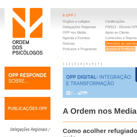
Órgãos e colégios
Certificações
Delegações Regionais
PSIS21 - Revista OP
OPP nos Média
Apoio ao Cliente
Agenda e Eventos
Comissões e Repres
Notícias
Directório de psicól
Podcasts e Programas
Acesso à Profissão
1
2
3
4
5
6
7
A Ordem nos Media
Como acolher refugiado