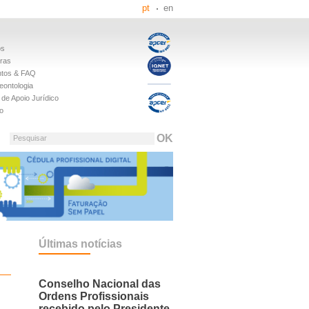
pt
en
os
iras
tos & FAQ
eontologia
de Apoio Jurídico
o
Pesquisar
Últimas notícias
Conselho Nacional das
Ordens Profissionais
recebido pelo Presidente