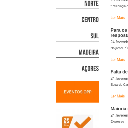
"Psicologia
Ler Mais
Para os
respost
24.feverei
No jornal P
Ler Mais
Falta d
24.feverei
Eduardo Car
Ler Mais
Maioria
24.feverei
Expresso