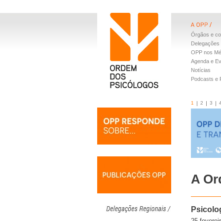
Órgãos e co
Delegações 
OPP nos Mé
Agenda e E
Notícias
Podcasts e
1
2
3
A Or
Psicolo
25.feverei