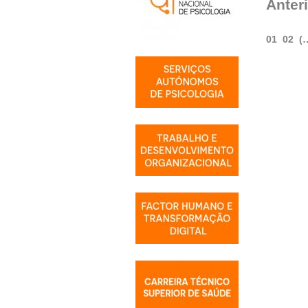
Anter
01
02
(