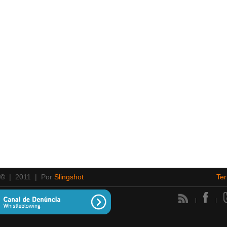
 ©
| 2011 | Por
Slingshot
Te