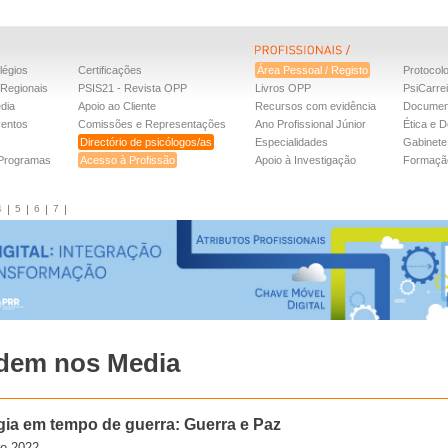
légios
Certificações
Área Pessoal / Registo
Protocol
Regionais
PSIS21 - Revista OPP
Livros OPP
PsiCarre
dia
Apoio ao Cliente
Recursos com evidência
Documen
ventos
Comissões e Representações
Ano Profissional Júnior
Ética e D
Directório de psicólogos/as
Especialidades
Gabinete 
 Programas
Acesso à Profissão
Apoio à Investigação
Formaçã
4
5
6
7
dem nos Media
gia em tempo de guerra: Guerra e Paz
ro.2022