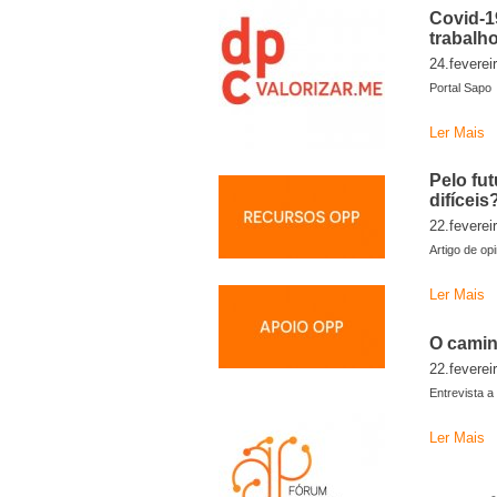
Covid-1
trabalh
24.feverei
Portal Sapo
Ler Mais
Pelo fu
difíceis
22.feverei
Artigo de op
Ler Mais
O camin
22.feverei
Entrevista a 
Ler Mais