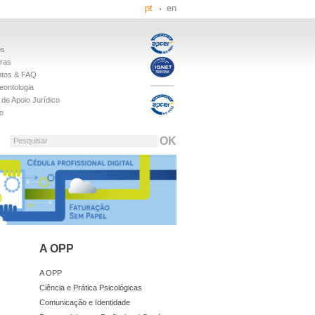
pt
en
os
iras
tos & FAQ
eontologia
de Apoio Jurídico
o
Pesquisar
A OPP
A OPP
Ciência e Prática Psicológicas
Comunicação e Identidade