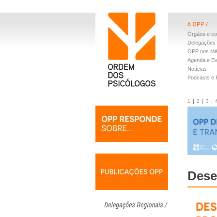
Órgãos e co
Delegações 
OPP nos Mé
Agenda e E
Notícias
Podcasts e
1
2
3
Dese