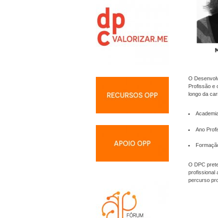
O Desenvolvi
Profissão e 
longo da car
Academi
Ano Profi
Formação
O DPC prete
profissional
percurso pro