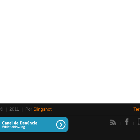
 ©
| 2011 | Por
Slingshot
Te