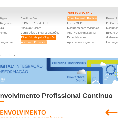
légios
Certificações
Área Pessoal / Registo
Protocol
Regionais
PSIS21 - Revista OPP
Livros OPP
PsiCarre
dia
Apoio ao Cliente
Recursos com evidência
Documen
ventos
Comissões e Representações
Ano Profissional Júnior
Ética e D
Directório de psicólogos/as
Especialidades
Gabinete 
 Programas
Acesso à Profissão
Apoio à Investigação
Formaçã
4
5
6
7
nvolvimento Profissional Contínuo