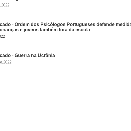
o.2022
ado - Ordem dos Psicólogos Portugueses defende medid
 crianças e jovens também fora da escola
022
ado - Guerra na Ucrânia
ro.2022