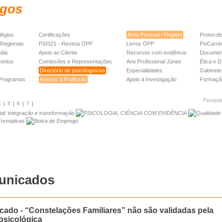
légios
Certificações
Área Pessoal / Registo
Protocol
Regionais
PSIS21 - Revista OPP
Livros OPP
PsiCarre
dia
Apoio ao Cliente
Recursos com evidência
Documen
ventos
Comissões e Representações
Ano Profissional Júnior
Ética e D
Directório de psicólogos/as
Especialidades
Gabinete 
 Programas
Acesso à Profissão
Apoio à Investigação
Formaçã
Pesqui
4
5
6
7
unicados
ado - “Constelações Familiares” não são validadas pela
 psicológica