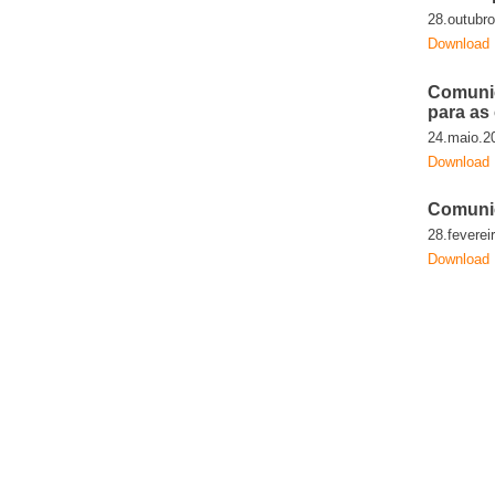
28.outubr
Download
Comunic
para as
24.maio.2
Download
Comunic
28.feverei
Download