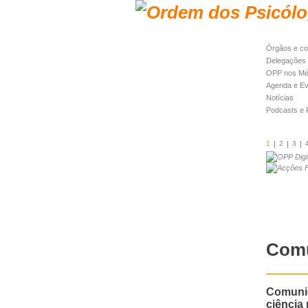
Órgãos e co
Delegações 
OPP nos Mé
Agenda e E
Notícias
Podcasts e
1
2
3
Com
Comunic
ciência