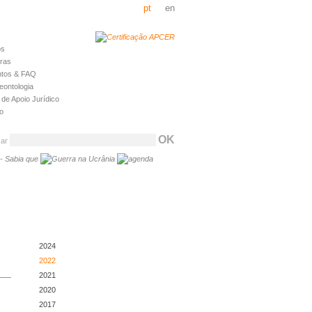
pt
en
os
iras
tos & FAQ
eontologia
de Apoio Jurídico
o
sar
2024
2022
2021
2020
2017