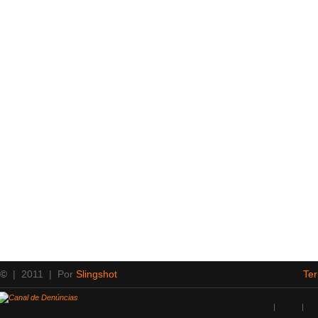
 ©
| 2011 | Por
Slingshot
Te