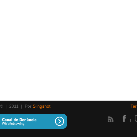
 ©
| 2011 | Por
Slingshot
Te