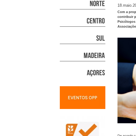
18.maio.2
Com a propo
contribuir 
Psicólogos
Associações
De acordo co