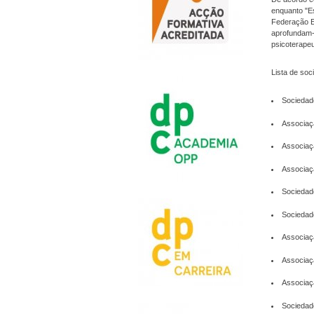
enquanto "E
Federação Eu
aprofundam-
psicoterape
Lista de soc
Sociedade
Associaçã
Associaçã
Associaçã
Sociedad
Sociedade
Associaç
Associaç
Associaç
Sociedad