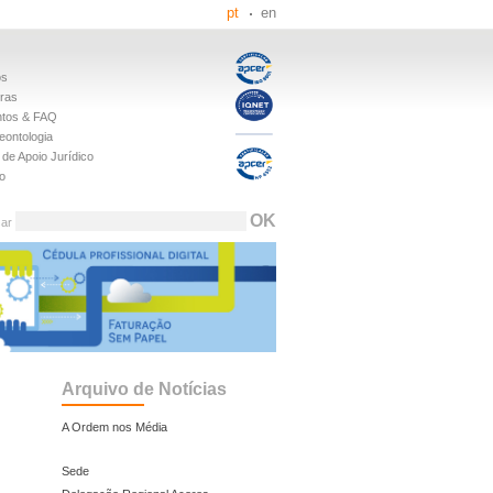
pt
en
os
iras
tos & FAQ
eontologia
de Apoio Jurídico
o
sar
Arquivo de Notícias
A Ordem nos Média
Sede