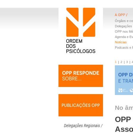
Órgãos e co
Delegações 
OPP nos Mé
Agenda e E
Notícias
Podcasts e
1
2
3
No âm
OPP 
Asso