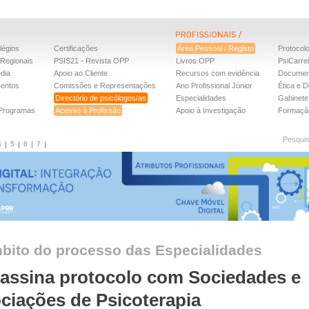
légios
Certificações
Área Pessoal / Registo
Protocol
Regionais
PSIS21 - Revista OPP
Livros OPP
PsiCarre
dia
Apoio ao Cliente
Recursos com evidência
Documen
ventos
Comissões e Representações
Ano Profissional Júnior
Ética e D
Directório de psicólogos/as
Especialidades
Gabinete 
 Programas
Acesso à Profissão
Apoio à Investigação
Formaçã
Pesqui
4
5
6
7
bito do processo das Especialidades
assina protocolo com Sociedades e
ciações de Psicoterapia