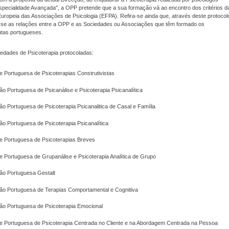
specialidade Avançada", a OPP pretende que a sua formação vá ao encontro dos critérios d
ropeia das Associações de Psicologia (EFPA). Refira-se ainda que, através deste protocol
se as relações entre a OPP e as Sociedades ou Associações que têm formado os
utas portugueses.
iedades de Psicoterapia protocoladas:
 Portuguesa de Psicoterapias Construtivistas
o Portuguesa de Psicanálise e Psicoterapia Psicanalítica
o Portuguesa de Psicoterapia Psicanalitica de Casal e Família
o Portuguesa de Psicoterapia Psicanalítica
e Portuguesa de Psicoterapias Breves
 Portuguesa de Grupanálise e Psicoterapia Analítica de Grupo
ão Portuguesa Gestalt
ão Portuguesa de Terapias Comportamental e Cognitiva
ão Portuguesa de Psicoterapia Emocional
e Portuguesa de Psicoterapia Centrada no Cliente e na Abordagem Centrada na Pessoa