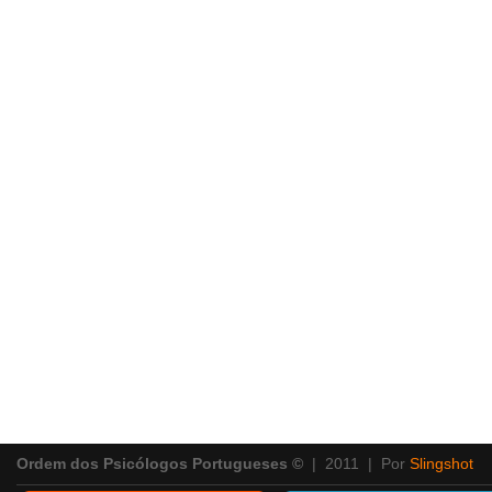
Ordem dos Psicólogos Portugueses ©
| 2011 | Por
Slingshot