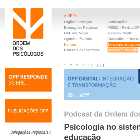
Órgãos e colégios
Certificações
Delegações Regionais
PSIS21 - Revista OP
OPP nos Média
Apoio ao Cliente
Agenda e Eventos
Comissões e Repres
Notícias
Directório de psicól
Podcasts e Programas
Acesso à Profissão
1
2
3
4
5
6
7
Podcast da Ordem do
Psicologia no siste
educação