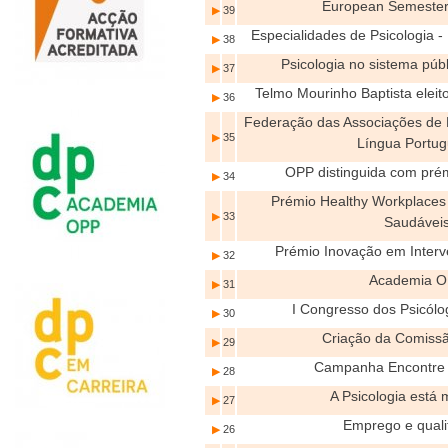
European Semester
▶
39
Especialidades de Psicologia 
▶
38
Psicologia no sistema pú
▶
37
Telmo Mourinho Baptista elei
▶
36
Federação das Associações de 
▶
35
Língua Portu
OPP distinguida com prém
▶
34
Prémio Healthy Workplaces 
▶
33
Saudávei
Prémio Inovação em Interv
▶
32
Academia 
▶
31
I Congresso dos Psicól
▶
30
Criação da Comissã
▶
29
Campanha Encontre
▶
28
A Psicologia está 
▶
27
Emprego e quali
▶
26