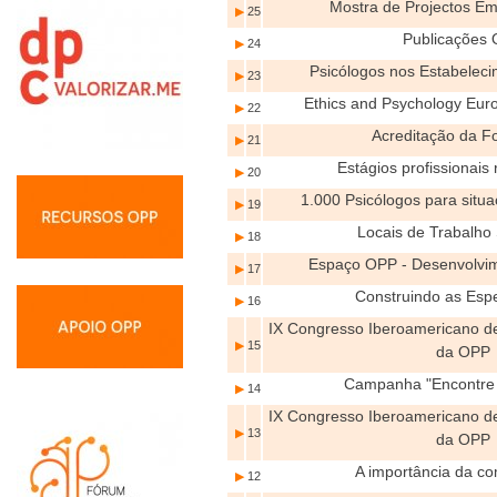
Mostra de Projectos E
▶
25
Publicações
▶
24
Psicólogos nos Estabeleci
▶
23
Ethics and Psychology Eu
▶
22
Acreditação da 
▶
21
Estágios profissionai
▶
20
1.000 Psicólogos para situ
▶
19
Locais de Trabalho
▶
18
Espaço OPP - Desenvolvim
▶
17
Construindo as Esp
▶
16
IX Congresso Iberoamericano de
▶
15
da OPP
Campanha "Encontre
▶
14
IX Congresso Iberoamericano de
▶
13
da OPP
A importância da c
▶
12