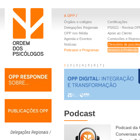
Órgãos e colégios
Certificações
Delegações Regionais
PSIS21 - Revista OP
OPP nos Média
Apoio ao Cliente
Agenda e Eventos
Comissões e Repres
Notícias
Directório de psicól
Podcasts e Programas
Acesso à Profissão
1
2
3
4
5
6
7
Podcast
Podcast da 
Conversas e