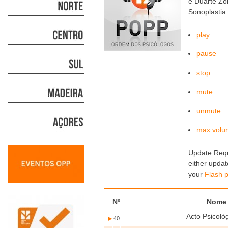
e Duarte Zo
Sonoplastia 
play
pause
stop
mute
unmute
max volu
Update Req
either updat
your
Flash p
Nº
Nome
Acto Psicoló
▶
40