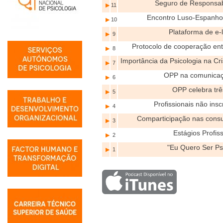
Seguro de Responsabi
▶
11
Encontro Luso-Espanhol
▶
10
Plataforma de e-
▶
9
Protocolo de cooperação ent
▶
8
Importância da Psicologia na C
▶
7
OPP na comunicaç
▶
6
OPP celebra tr
▶
5
Profissionais não ins
▶
4
Comparticipação nas consu
▶
3
Estágios Profis
▶
2
"Eu Quero Ser Ps
▶
1