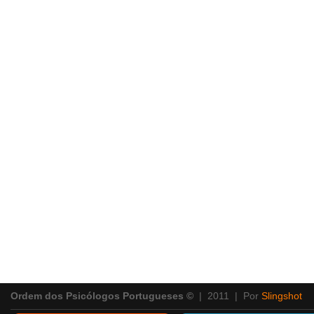
Ordem dos Psicólogos Portugueses ©
| 2011 | Por
Slingshot