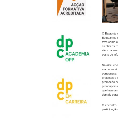
O Bastonário
Estudantes 
teve como ob
científicos 
além da ses
posto de in
Na alocução 
e a necessid
portuguesa.
projectos e
promoção do
preocupem e
que haja um 
demais para 
O encontro, 
participação