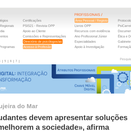
légios
Certificações
Área Pessoal / Registo
Protocol
Regionais
PSIS21 - Revista OPP
Livros OPP
PsiCarre
dia
Apoio ao Cliente
Recursos com evidência
Documen
ventos
Comissões e Representações
Ano Profissional Júnior
Ética e D
Directório de psicólogos/as
Especialidades
Gabinete 
 Programas
Acesso à Profissão
Apoio à Investigação
Formaçã
Pesqui
4
5
6
7
jeira do Mar
udantes devem apresentar soluções
melhorem a sociedade», afirma