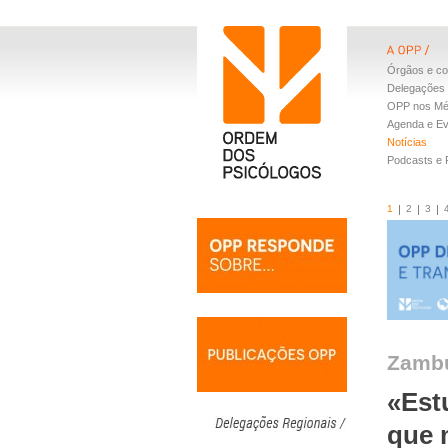
Órgãos e co
Delegações 
OPP nos Mé
Agenda e E
Notícias
Podcasts e
1
2
3
Zambu
«Est
que 