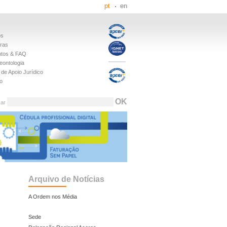
pt
en
os
iras
tos & FAQ
eontologia
de Apoio Jurídico
o
sar
Arquivo de Notícias
A Ordem nos Média
Sede