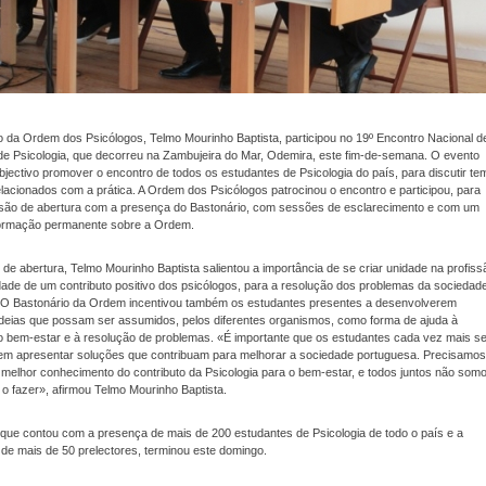
 da Ordem dos Psicólogos, Telmo Mourinho Baptista, participou no 19º Encontro Nacional d
de Psicologia, que decorreu na Zambujeira do Mar, Odemira, este fim-de-semana. O evento
jectivo promover o encontro de todos os estudantes de Psicologia do país, para discutir t
relacionados com a prática. A Ordem dos Psicólogos patrocinou o encontro e participou, para
são de abertura com a presença do Bastonário, com sessões de esclarecimento e com um
formação permanente sobre a Ordem.
de abertura, Telmo Mourinho Baptista salientou a importância de se criar unidade na profiss
ade de um contributo positivo dos psicólogos, para a resolução dos problemas da sociedad
 O Bastonário da Ordem incentivou também os estudantes presentes a desenvolverem
 ideias que possam ser assumidos, pelos diferentes organismos, como forma de ajuda à
 bem-estar e à resolução de problemas. «É importante que os estudantes cada vez mais s
m apresentar soluções que contribuam para melhorar a sociedade portuguesa. Precisamos
melhor conhecimento do contributo da Psicologia para o bem-estar, e todos juntos não som
o fazer», afirmou Telmo Mourinho Baptista.
que contou com a presença de mais de 200 estudantes de Psicologia de todo o país e a
 de mais de 50 prelectores, terminou este domingo.