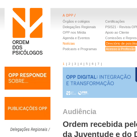
Órgãos e colégios
Certificações
Delegações Regionais
PSIS21 - Revista OP
OPP nos Média
Apoio ao Cliente
Agenda e Eventos
Comissões e Repres
Notícias
Directório de psicól
Podcasts e Programas
Acesso à Profissão
1
2
3
4
5
6
7
Audiência
Ordem recebida pel
da Juventude e do 