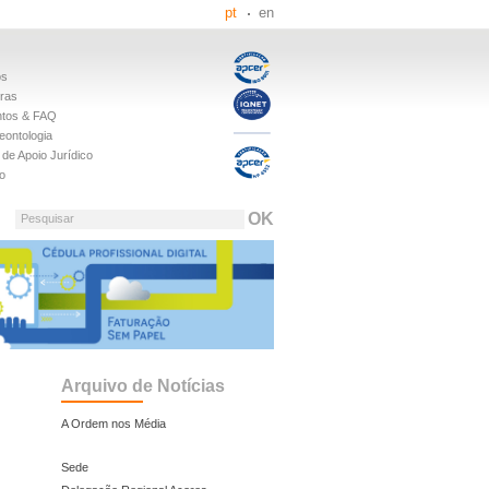
pt
en
os
iras
tos & FAQ
eontologia
de Apoio Jurídico
o
Pesquisar
Arquivo de Notícias
A Ordem nos Média
Sede