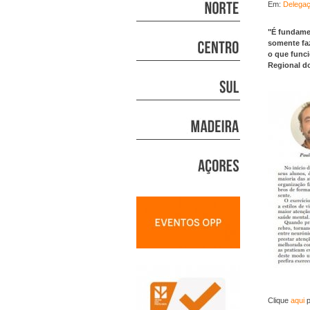
Em:
Delegaç
"É fundamen
somente faz
o que funci
Regional do
Clique
aqui