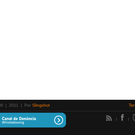
 ©
| 2011 | Por
Slingshot
Te