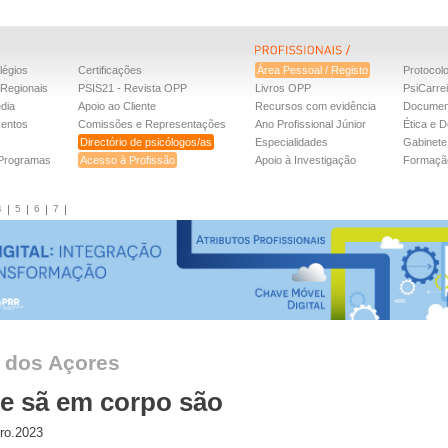
légios
Certificações
Área Pessoal / Registo
Protocol
Regionais
PSIS21 - Revista OPP
Livros OPP
PsiCarre
dia
Apoio ao Cliente
Recursos com evidência
Documen
ventos
Comissões e Representações
Ano Profissional Júnior
Ética e D
Directório de psicólogos/as
Especialidades
Gabinete 
 Programas
Acesso à Profissão
Apoio à Investigação
Formaçã
4
5
6
7
o dos Açores
e sã em corpo são
ro.2023