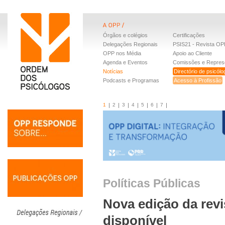
Órgãos e colégios
Certificações
Delegações Regionais
PSIS21 - Revista OP
OPP nos Média
Apoio ao Cliente
Agenda e Eventos
Comissões e Repres
Notícias
Directório de psicól
Podcasts e Programas
Acesso à Profissão
1
2
3
4
5
6
7
Políticas Públicas
Nova edição da revis
disponível