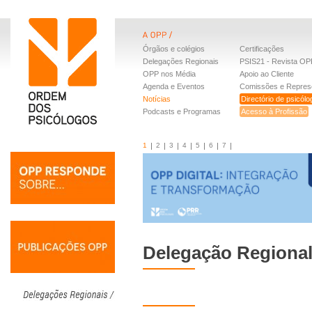
Órgãos e colégios
Certificações
Delegações Regionais
PSIS21 - Revista OP
OPP nos Média
Apoio ao Cliente
Agenda e Eventos
Comissões e Repres
Notícias
Directório de psicól
Podcasts e Programas
Acesso à Profissão
1
2
3
4
5
6
7
Delegação Regional