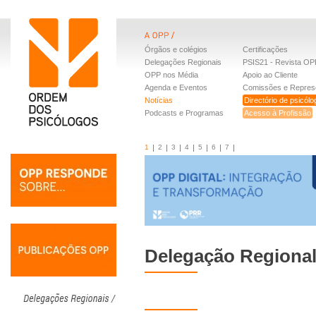
Órgãos e colégios
Certificações
Delegações Regionais
PSIS21 - Revista OP
OPP nos Média
Apoio ao Cliente
Agenda e Eventos
Comissões e Repres
Notícias
Directório de psicól
Podcasts e Programas
Acesso à Profissão
1
2
3
4
5
6
7
Delegação Regional