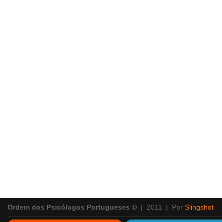
Ordem dos Psicólogos Portugueses ©
| 2011 | Por
Slingshot