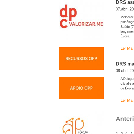
DRS ass
07.abril.2
Melhorar
psicólog
Saúde (7
lançamen
Évora.
Ler Mai
DRS mar
06.abril.2
A Delega
oficial 
de Évora
Ler Mai
Anter
1
2
(…)