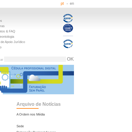
pt
en
os
iras
tos & FAQ
eontologia
de Apoio Jurídico
o
sar
Arquivo de Notícias
A Ordem nos Média
Sede