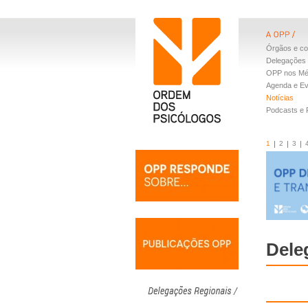
Órgãos e co
Delegações 
OPP nos Mé
Agenda e E
Notícias
Podcasts e
1
2
3
Dele