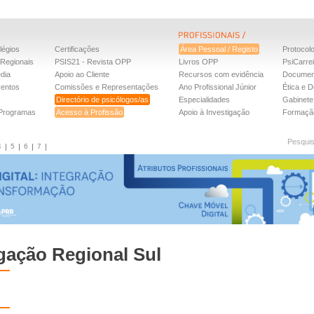
légios
Certificações
Área Pessoal / Registo
Protocol
Regionais
PSIS21 - Revista OPP
Livros OPP
PsiCarre
dia
Apoio ao Cliente
Recursos com evidência
Documen
ventos
Comissões e Representações
Ano Profissional Júnior
Ética e D
Directório de psicólogos/as
Especialidades
Gabinete 
 Programas
Acesso à Profissão
Apoio à Investigação
Formaçã
Pesqui
4
5
6
7
gação Regional Sul