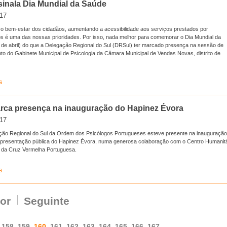
inala Dia Mundial da Saúde
017
 o bem-estar dos cidadãos, aumentando a acessibilidade aos serviços prestados por
os é uma das nossas prioridades. Por isso, nada melhor para comemorar o Dia Mundial da
 de abril) do que a Delegação Regional do Sul (DRSul) ter marcado presença na sessão de
to do Gabinete Municipal de Psicologia da Câmara Municipal de Vendas Novas, distrito de
s
ca presença na inauguração do Hapinez Évora
017
ção Regional do Sul da Ordem dos Psicólogos Portugueses esteve presente na inauguração
e apresentação pública do Hapinez Évora, numa generosa colaboração com o Centro Humanitá
 da Cruz Vermelha Portuguesa.
s
ior
Seguinte
158
159
160
161
162
163
164
165
166
167