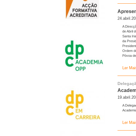
Apresen
24.abril.2
A Direcç
de Abril
Santa Ir
da Presi
Presiden
Ordem do
Póvoa de 
Ler Mai
Delegaçã
Academi
19.abril.2
A Delega
Academia
Ler Mai