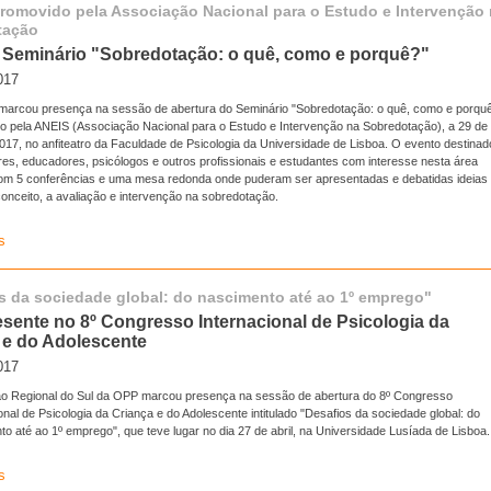
romovido pela Associação Nacional para o Estudo e Intervenção
tação
Seminário "Sobredotação: o quê, como e porquê?"
017
marcou presença na sessão de abertura do Seminário "Sobredotação: o quê, como e porqu
o pela ANEIS (Associação Nacional para o Estudo e Intervenção na Sobredotação), a 29 de
2017, no anfiteatro da Faculdade de Psicologia da Universidade de Lisboa. O evento destinad
res, educadores, psicólogos e outros profissionais e estudantes com interesse nesta área
om 5 conferências e uma mesa redonda onde puderam ser apresentadas e debatidas ideias
onceito, a avaliação e intervenção na sobredotação.
s
s da sociedade global: do nascimento até ao 1º emprego"
sente no 8º Congresso Internacional de Psicologia da
 e do Adolescente
017
o Regional do Sul da OPP marcou presença na sessão de abertura do 8º Congresso
onal de Psicologia da Criança e do Adolescente intitulado "Desafios da sociedade global: do
o até ao 1º emprego", que teve lugar no dia 27 de abril, na Universidade Lusíada de Lisboa.
s