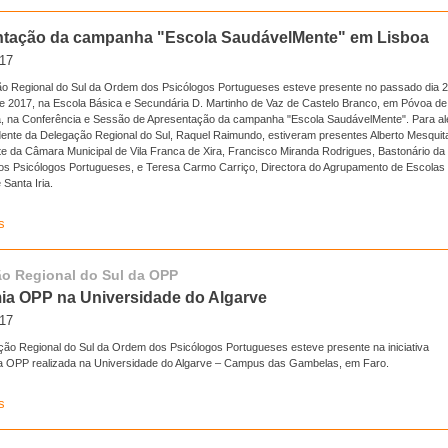
tação da campanha "Escola SaudávelMente" em Lisboa
017
ão Regional do Sul da Ordem dos Psicólogos Portugueses esteve presente no passado dia 
 de 2017, na Escola Básica e Secundária D. Martinho de Vaz de Castelo Branco, em Póvoa de
ia, na Conferência e Sessão de Apresentação da campanha "Escola SaudávelMente". Para a
dente da Delegação Regional do Sul, Raquel Raimundo, estiveram presentes Alberto Mesquit
te da Câmara Municipal de Vila Franca de Xira, Francisco Miranda Rodrigues, Bastonário da
s Psicólogos Portugueses, e Teresa Carmo Carriço, Directora do Agrupamento de Escolas
Santa Iria.
s
o Regional do Sul da OPP
a OPP na Universidade do Algarve
017
ção Regional do Sul da Ordem dos Psicólogos Portugueses esteve presente na iniciativa
 OPP realizada na Universidade do Algarve – Campus das Gambelas, em Faro.
s