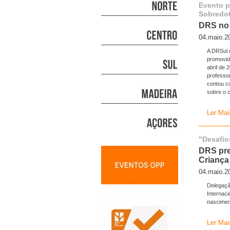
Evento p
Sobredo
DRS no 
04.maio.2
A DRSul 
promovid
abril de 
professo
contou c
sobre o c
Ler Mai
"Desafio
DRS pre
Criança
04.maio.2
Delegaçã
Internaci
nasciment
Ler Mai