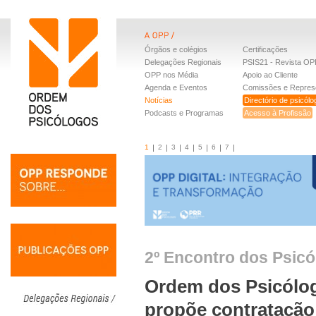
Órgãos e colégios
Certificações
Delegações Regionais
PSIS21 - Revista OP
OPP nos Média
Apoio ao Cliente
Agenda e Eventos
Comissões e Repres
Notícias
Directório de psicól
Podcasts e Programas
Acesso à Profissão
1
2
3
4
5
6
7
2º Encontro dos Psic
Ordem dos Psicólo
propõe contratação