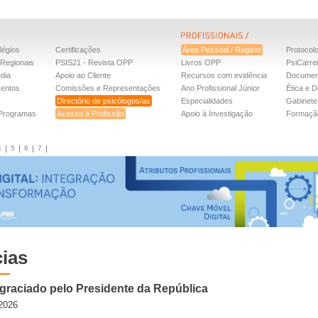
légios
Certificações
Área Pessoal / Registo
Protocol
Regionais
PSIS21 - Revista OPP
Livros OPP
PsiCarre
dia
Apoio ao Cliente
Recursos com evidência
Documen
ventos
Comissões e Representações
Ano Profissional Júnior
Ética e D
Directório de psicólogos/as
Especialidades
Gabinete 
 Programas
Acesso à Profissão
Apoio à Investigação
Formaçã
4
5
6
7
cias
raciado pelo Presidente da República
2026