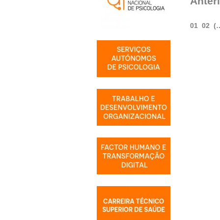
Anter
01
02
(