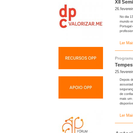
XII Sem
26.feverei
No dia 1
mundo em
Portugal
profissi
Ler Mai
Program
Tempest
25.feverei
Depois d
assustad
seguranç
de confi
mais um 
disponív
Ler Mai