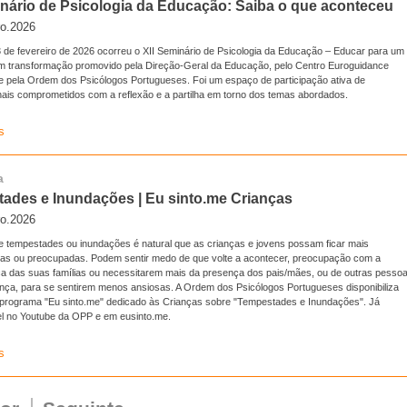
inário de Psicologia da Educação: Saiba o que aconteceu
ro.2026
3 de fevereiro de 2026 ocorreu o XII Seminário de Psicologia da Educação – Educar para um
 transformação promovido pela Direção-Geral da Educação, pelo Centro Euroguidance
 e pela Ordem dos Psicólogos Portugueses. Foi um espaço de participação ativa de
onais comprometidos com a reflexão e a partilha em torno dos temas abordados.
s
a
ades e Inundações | Eu sinto.me Crianças
ro.2026
e tempestades ou inundações é natural que as crianças e jovens possam ficar mais
as ou preocupadas. Podem sentir medo de que volte a acontecer, preocupação com a
a das suas famílias ou necessitarem mais da presença dos pais/mães, ou de outras pesso
ança, para se sentirem menos ansiosas. A Ordem dos Psicólogos Portugueses disponibiliza
programa "Eu sinto.me" dedicado às Crianças sobre "Tempestades e Inundações". Já
el no Youtube da OPP e em eusinto.me.
s