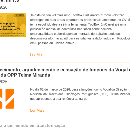
res no CV
2026
Já está disponível mais uma ToolBox EmCarreira. "Como valorizar
empregos noutras áreas e percursos profissionais anteriores no CV" é
tema escolhido desta sétima ferramenta. ToolBox EmCarreira é uma
publicação mensal de conteúdos bite-sized sobre carreira,
empregabilidade e abordagem ao mercado de trabalho, onde se
desconstrói informação útil para estudantes e diplomados em Psicolog
em 5 passos ou 5 ideias-chave.
Ler Mais
cimento, agradecimento e cessação de funções da Vogal 
 da OPP Telma Miranda
2026
No dia 02 de março de 2026, cessa funções, como Vogal da Direção
Nacional da Ordem dos Psicólogos Portugueses (OPP), Telma Mirand
que apresentou a sua renúncia ao cargo.
Ler Mais
para um mundo em transformação