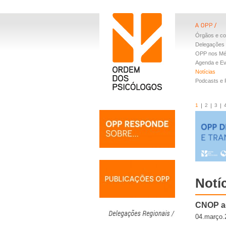
Órgãos e co
Delegações 
OPP nos Mé
Agenda e E
Notícias
Podcasts e
1
2
3
Notí
CNOP ag
04.março.