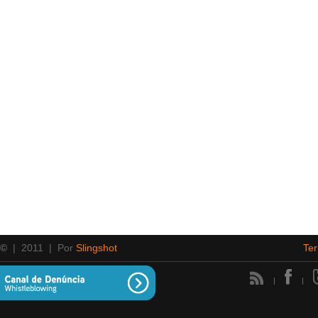
 ©
| 2011 | Por
Slingshot
Te