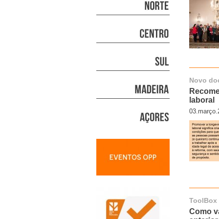
Novo do
Recomen
laboral
03.março.
ToolBox
Como va