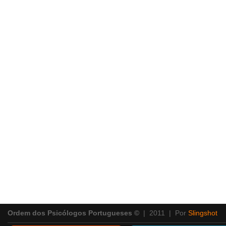
Ordem dos Psicólogos Portugueses ©
| 2011 | Por
Slingshot