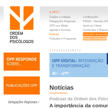
Órgãos e colégios
Certificações
Delegações Regionais
PSIS21 - Revista OP
OPP nos Média
Apoio ao Cliente
Agenda e Eventos
Comissões e Repres
Notícias
Directório de psicól
Podcasts e Programas
Acesso à Profissão
1
2
3
4
5
6
7
Notícias
Podcast da Ordem dos Psic
A importância da comu