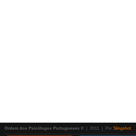
Ordem dos Psicólogos Portugueses ©
| 2011 | Por
Slingshot