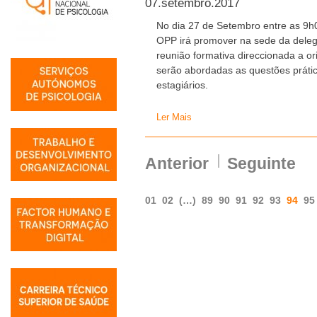
07.setembro.2017
No dia 27 de Setembro entre as 9h
OPP irá promover na sede da dele
reunião formativa direccionada a or
serão abordadas as questões prát
estagiários.
Ler Mais
Anterior
Seguinte
01
02
(…)
89
90
91
92
93
94
95