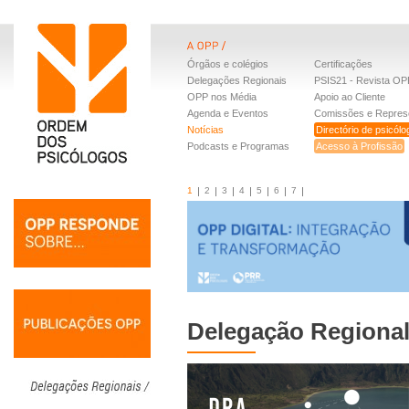
Órgãos e colégios
Certificações
Delegações Regionais
PSIS21 - Revista OP
OPP nos Média
Apoio ao Cliente
Agenda e Eventos
Comissões e Repres
Notícias
Directório de psicól
Podcasts e Programas
Acesso à Profissão
1
2
3
4
5
6
7
Delegação Regional