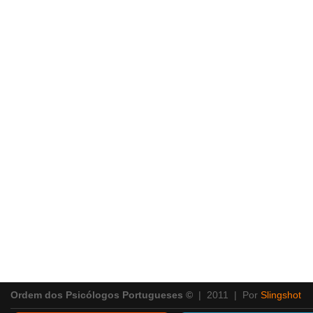
Ordem dos Psicólogos Portugueses ©
| 2011 | Por
Slingshot