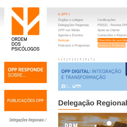
Órgãos e colégios
Certificações
Delegações Regionais
PSIS21 - Revista OP
OPP nos Média
Apoio ao Cliente
Agenda e Eventos
Comissões e Repres
Notícias
Directório de psicól
Podcasts e Programas
Acesso à Profissão
1
2
3
4
5
6
7
Delegação Regional