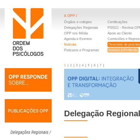
Órgãos e colégios
Certificações
Delegações Regionais
PSIS21 - Revista OP
OPP nos Média
Apoio ao Cliente
Agenda e Eventos
Comissões e Repres
Notícias
Directório de psicól
Podcasts e Programas
Acesso à Profissão
1
2
3
4
5
6
7
Delegação Regional