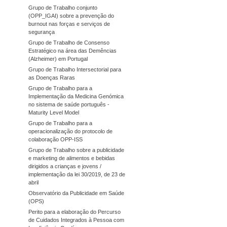
Grupo de Trabalho conjunto
(OPP_IGAI) sobre a prevenção do
burnout nas forças e serviços de
segurança
Grupo de Trabalho de Consenso
Estratégico na área das Demências
(Alzheimer) em Portugal
Grupo de Trabalho Intersectorial para
as Doenças Raras
Grupo de Trabalho para a
Implementação da Medicina Genómica
no sistema de saúde português -
Maturity Level Model
Grupo de Trabalho para a
operacionalização do protocolo de
colaboração OPP-ISS
Grupo de Trabalho sobre a publicidade
e marketing de alimentos e bebidas
dirigidos a crianças e jovens /
implementação da lei 30/2019, de 23 de
abril
Observatório da Publicidade em Saúde
(OPS)
Perito para a elaboração do Percurso
de Cuidados Integrados à Pessoa com