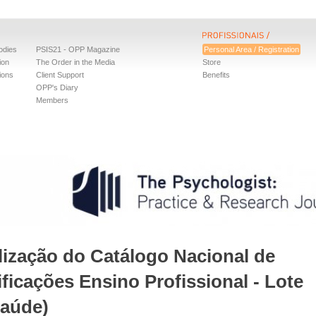
odies
PSIS21 - OPP Magazine
Personal Area / Registration
ion
The Order in the Media
Store
ions
Client Support
Benefits
OPP's Diary
Members
lização do Catálogo Nacional de
ificações Ensino Profissional - Lote
Saúde)