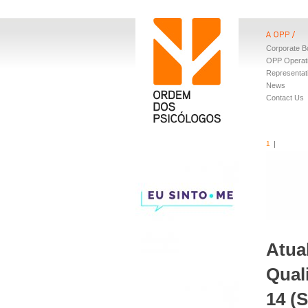
Corporate B
OPP Operat
Representat
News
Contact Us
1
Atua
Qual
14 (