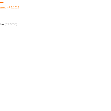
terno n.º 5/2023
alho
(CP 5838)