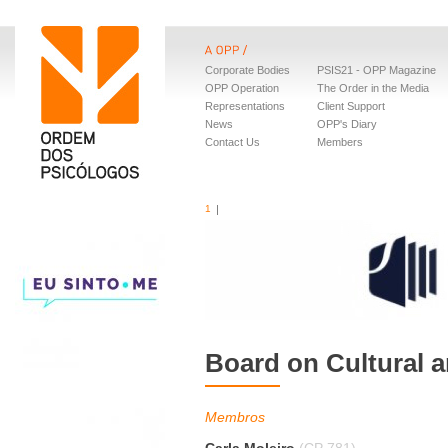
Corporate Bodies
PSIS21 - OPP Magazine
OPP Operation
The Order in the Media
Representations
Client Support
News
OPP's Diary
Contact Us
Members
1
Board on Cultural a
Membros