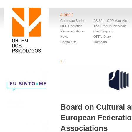
Corporate Bodies
PSIS21 - OPP Magazine
OPP Operation
The Order in the Media
Representations
Client Support
News
OPP's Diary
Contact Us
Members
1
Board on Cultural a
European Federatio
Associations