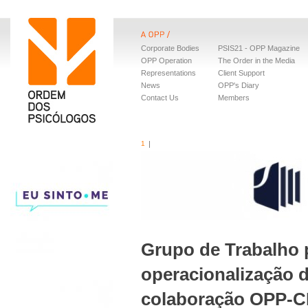
Corporate Bodies
PSIS21 - OPP Magazine
OPP Operation
The Order in the Media
Representations
Client Support
News
OPP's Diary
Contact Us
Members
1
Grupo de Trabalho 
operacionalização 
colaboração OPP-