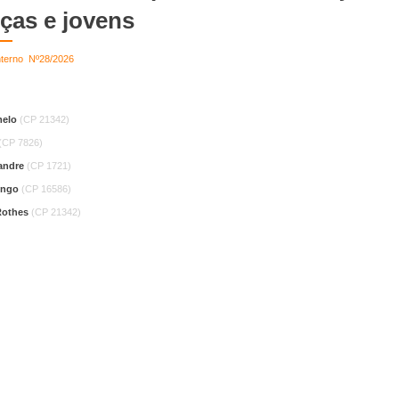
nças e jovens
terno Nº28/2026
melo
(CP 21342)
(CP 7826)
andre
(CP 1721)
ongo
(CP 16586)
 Rothes
(CP 21342)