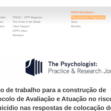
odies
PSIS21 - OPP Magazine
Personal Area / Registration
ion
The Order in the Media
Store
ions
Client Support
Benefits
OPP's Diary
Members
o de trabalho para a construção de
ocolo de Avaliação e Atuação no risc
uicídio nas respostas de colocação d