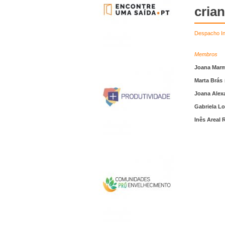
cria
Despacho In
Membros
Joana Mar
Marta Brás
Joana Alex
Gabriela L
Inês Areal