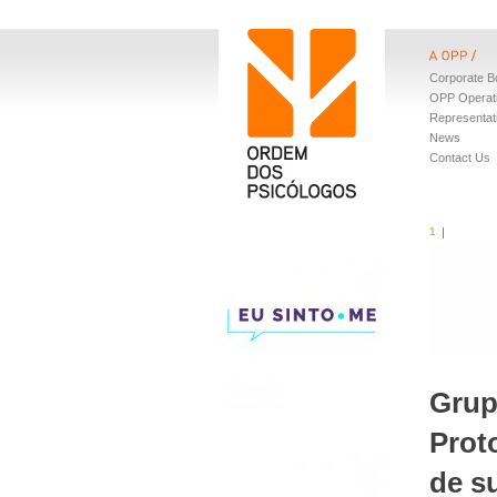
Corporate B
OPP Operat
Representat
News
Contact Us
1
Grup
Prot
de s