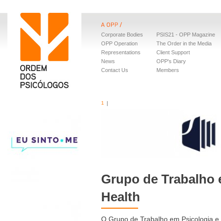
Corporate Bodies
PSIS21 - OPP Magazine
OPP Operation
The Order in the Media
Representations
Client Support
News
OPP's Diary
Contact Us
Members
1
Grupo de Trabalho 
Health
O Grupo de Trabalho em Psicologia e