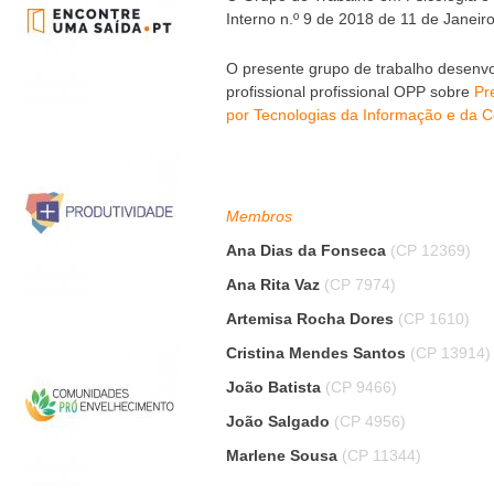
Interno n.º 9 de 2018 de 11 de Janeiro
O presente grupo de trabalho desenvo
profissional profissional OPP sobre
Pr
por Tecnologias da Informação e da 
Membros
Ana Dias da Fonseca
(CP 12369)
Ana Rita Vaz
(CP 7974)
Artemisa Rocha Dores
(CP 1610)
Cristina Mendes Santos
(CP 13914)
João Batista
(CP 9466)
João Salgado
(CP 4956)
Marlene Sousa
(CP 11344)