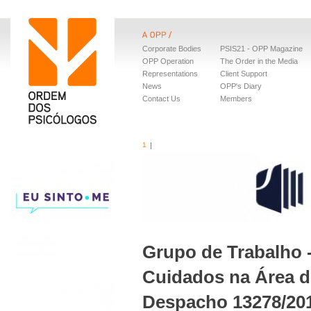
Corporate Bodies
PSIS21 - OPP Magazine
OPP Operation
The Order in the Media
Representations
Client Support
News
OPP's Diary
Contact Us
Members
1
Grupo de Trabalho 
Cuidados na Área de
Despacho 13278/2016