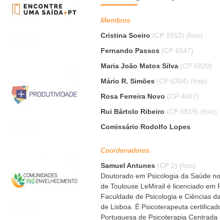
Membros
Cristina Soeiro
(CP 1552)
(foto)
Fernando Passos
(CP 6547)
Maria João Matos Silva
(CP 6829)
Mário R. Simões
(CP 6304)
(foto)
Rosa Ferreira Novo
(CP 4607)
Rui Bártolo Ribeiro
(CP 6819)
(foto)
Comissário Rodolfo Lopes
Coordenadores
Samuel Antunes
(CP 2)
(foto)
Doutorado em Psicologia da Saúde no
de Toulouse LeMirail é licenciado em P
Faculdade de Psicologia e Ciências 
de Lisboa. É Psicoterapeuta certifica
Portuguesa de Psicoterapia Centrada 