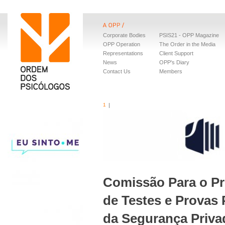
Corporate Bodies
PSIS21 - OPP Magazine
OPP Operation
The Order in the Media
Representations
Client Support
News
OPP's Diary
Contact Us
Members
1
Comissão Para o Pr
de Testes e Provas 
da Segurança Priva