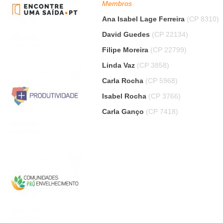
Membros
Ana Isabel Lage Ferreira
(CP 8310)
David Guedes
(CP 22134)
Filipe Moreira
(CP 22799)
Linda Vaz
(CP 3858)
Carla Rocha
(CP 5968)
Isabel Rocha
(CP 3766)
Carla Ganço
(CP 7418)