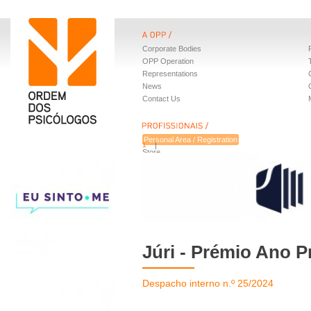
Corporate Bodies
OPP Operation
Representations
News
Contact Us
Personal Area / Registration
1
Store
Benefits
Júri - Prémio Ano P
Despacho interno n.º 25/2024